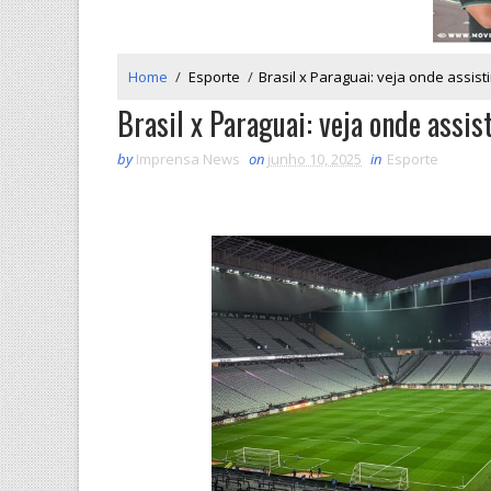
Home
/
Esporte
/
Brasil x Paraguai: veja onde assist
Brasil x Paraguai: veja onde assist
by
Imprensa News
on
junho 10, 2025
in
Esporte