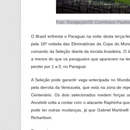
Foto: Divulgação/SC Corinthians Paulist
O Brasil enfrenta o Paraguai na noite desta terça-f
pela 16ª rodada das Eliminatórias da Copa do Mundo
comando da Seleção diante da torcida brasileira. O 
a menos do que os paraguaios que aparecem na tercei
perder por 1 a 0, no Paraguai.
A Seleção pode garantir vaga antecipada no Mundial
pela derrota da Venezuela, que está na zona de re
Centenário. Os dois selecionados medem forças u
Ancelotti volta a contar com o atacante Raphinha qu
pode ter outras mudanças, já que Gabriel Martinell
Richarlison.