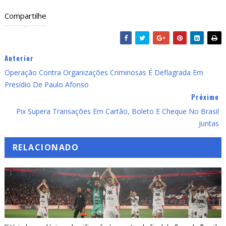
Compartilhe
Anterior
Operação Contra Organizações Criminosas É Deflagrada Em
Presídio De Paulo Afonso
Próximo
Pix Supera Transações Em Cartão, Boleto E Cheque No Brasil
Juntas
RELACIONADO