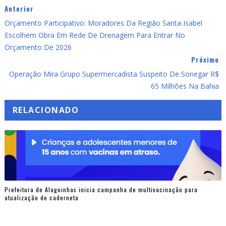
Anterior
Orçamento Participativo: Moradores Da Região Santa Isabel
Escolhem Obra Em Rede De Drenagem Para Entrar No
Orçamento De 2026
Próximo
Operação Mira Grupo Supermercadista Suspeito De Sonegar R$
65 Milhões Na Bahia
RELACIONADO
Prefeitura de Alagoinhas inicia campanha de multivacinação para
atualização de caderneta