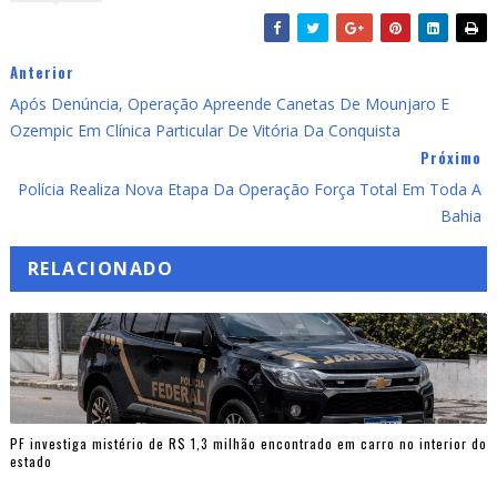
Anterior
Após Denúncia, Operação Apreende Canetas De Mounjaro E
Ozempic Em Clínica Particular De Vitória Da Conquista
Próximo
Polícia Realiza Nova Etapa Da Operação Força Total Em Toda A
Bahia
RELACIONADO
PF investiga mistério de R$ 1,3 milhão encontrado em carro no interior do
estado