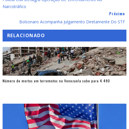
Narcotráfico
Próximo
Bolsonaro Acompanha Julgamento Diretamente Do STF
RELACIONADO
Número de mortos em terremotos na Venezuela sobe para 4.490