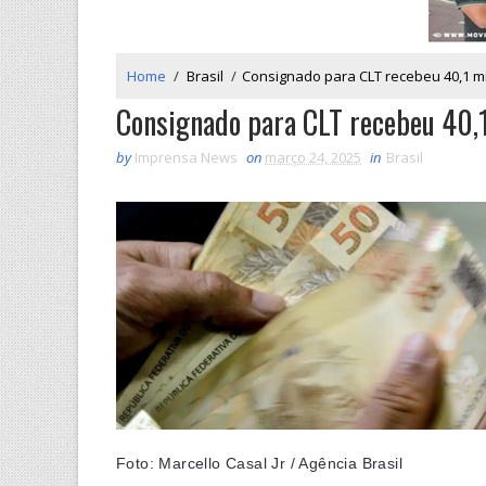
Home
/
Brasil
/
Consignado para CLT recebeu 40,1 mi
Consignado para CLT recebeu 40,1
by
Imprensa News
on
março 24, 2025
in
Brasil
Foto: Marcello Casal Jr / Agência Brasil