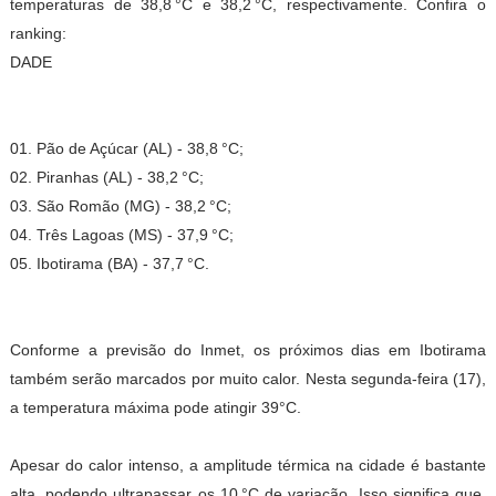
temperaturas de 38,8 °C e 38,2 °C, respectivamente. Confira o
ranking:
DADE
01. Pão de Açúcar (AL) - 38,8 °C;
02. Piranhas (AL) - 38,2 °C;
03. São Romão (MG) - 38,2 °C;
04. Três Lagoas (MS) - 37,9 °C;
05. Ibotirama (BA) - 37,7 °C.
Conforme a previsão do Inmet, os próximos dias em Ibotirama
também serão marcados por muito calor. Nesta segunda-feira (17),
a temperatura máxima pode atingir 39°C.
Apesar do calor intenso, a amplitude térmica na cidade é bastante
alta, podendo ultrapassar os 10 °C de variação. Isso significa que,