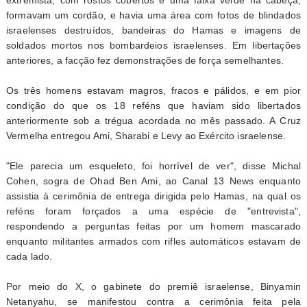
extremista, com rostos cobertos e uma faixa verde na cabeça,
formavam um cordão, e havia uma área com fotos de blindados
israelenses destruídos, bandeiras do Hamas e imagens de
soldados mortos nos bombardeios israelenses. Em libertações
anteriores, a facção fez demonstrações de força semelhantes.
Os três homens estavam magros, fracos e pálidos, e em pior
condição do que os 18 reféns que haviam sido libertados
anteriormente sob a trégua acordada no mês passado. A Cruz
Vermelha entregou Ami, Sharabi e Levy ao Exército israelense.
"Ele parecia um esqueleto, foi horrível de ver", disse Michal
Cohen, sogra de Ohad Ben Ami, ao Canal 13 News enquanto
assistia à cerimônia de entrega dirigida pelo Hamas, na qual os
reféns foram forçados a uma espécie de "entrevista",
respondendo a perguntas feitas por um homem mascarado
enquanto militantes armados com rifles automáticos estavam de
cada lado.
Por meio do X, o gabinete do premiê israelense, Binyamin
Netanyahu, se manifestou contra a cerimônia feita pela