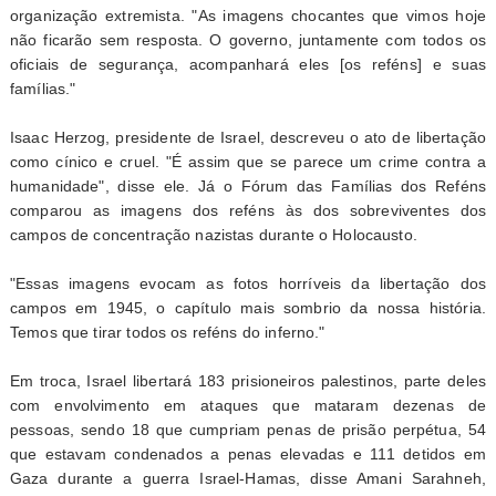
organização extremista. "As imagens chocantes que vimos hoje
não ficarão sem resposta. O governo, juntamente com todos os
oficiais de segurança, acompanhará eles [os reféns] e suas
famílias."
Isaac Herzog, presidente de Israel, descreveu o ato de libertação
como cínico e cruel. "É assim que se parece um crime contra a
humanidade", disse ele. Já o Fórum das Famílias dos Reféns
comparou as imagens dos reféns às dos sobreviventes dos
campos de concentração nazistas durante o Holocausto.
"Essas imagens evocam as fotos horríveis da libertação dos
campos em 1945, o capítulo mais sombrio da nossa história.
Temos que tirar todos os reféns do inferno."
Em troca, Israel libertará 183 prisioneiros palestinos, parte deles
com envolvimento em ataques que mataram dezenas de
pessoas, sendo 18 que cumpriam penas de prisão perpétua, 54
que estavam condenados a penas elevadas e 111 detidos em
Gaza durante a guerra Israel-Hamas, disse Amani Sarahneh,