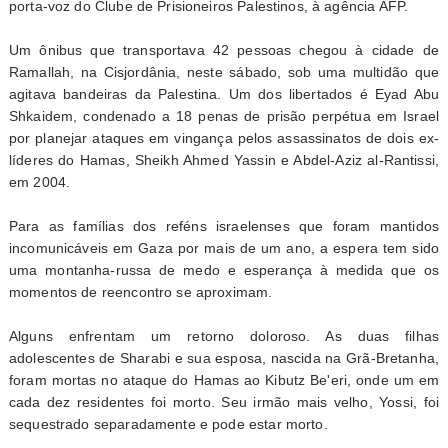
porta-voz do Clube de Prisioneiros Palestinos, à agência AFP.
Um ônibus que transportava 42 pessoas chegou à cidade de
Ramallah, na Cisjordânia, neste sábado, sob uma multidão que
agitava bandeiras da Palestina. Um dos libertados é Eyad Abu
Shkaidem, condenado a 18 penas de prisão perpétua em Israel
por planejar ataques em vingança pelos assassinatos de dois ex-
líderes do Hamas, Sheikh Ahmed Yassin e Abdel-Aziz al-Rantissi,
em 2004.
Para as famílias dos reféns israelenses que foram mantidos
incomunicáveis em Gaza por mais de um ano, a espera tem sido
uma montanha-russa de medo e esperança à medida que os
momentos de reencontro se aproximam.
Alguns enfrentam um retorno doloroso. As duas filhas
adolescentes de Sharabi e sua esposa, nascida na Grã-Bretanha,
foram mortas no ataque do Hamas ao Kibutz Be'eri, onde um em
cada dez residentes foi morto. Seu irmão mais velho, Yossi, foi
sequestrado separadamente e pode estar morto.