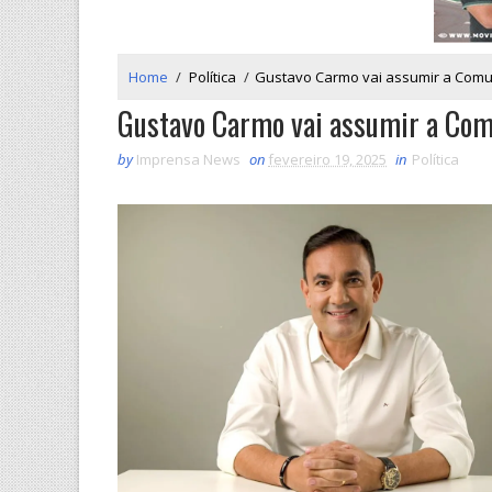
Home
/
Política
/
Gustavo Carmo vai assumir a Com
Gustavo Carmo vai assumir a Co
by
Imprensa News
on
fevereiro 19, 2025
in
Política