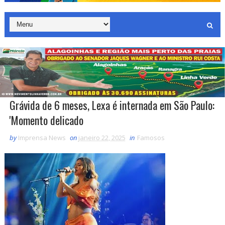
Grávida de 6 meses, Lexa é internada em São Paulo:
'Momento delicado
by
Imprensa News
on
janeiro 22, 2025
in
Famosos