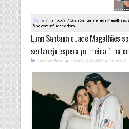
Home
/
Famosos
/
Luan Santana e Jade Magalhães se
filha com influenciadora
Luan Santana e Jade Magalhães se
sertanejo espera primeira filha c
by
Imprensa News
on
novembro 29, 2024
in
Famosos