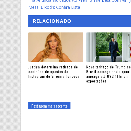
Fifa Anuncia Indicados Ao Prêmio The Best Com Vini J
Messi E Rodri; Confira Lista
RELACIONADO
Justiça determina retirada de
Novo tarifaço de Trump co
conteúdo de apostas do
Brasil começa nesta quart
Instagram de Virginia Fonseca
ameaça até US$ 11 bi em
exportações
Postagem mais recente