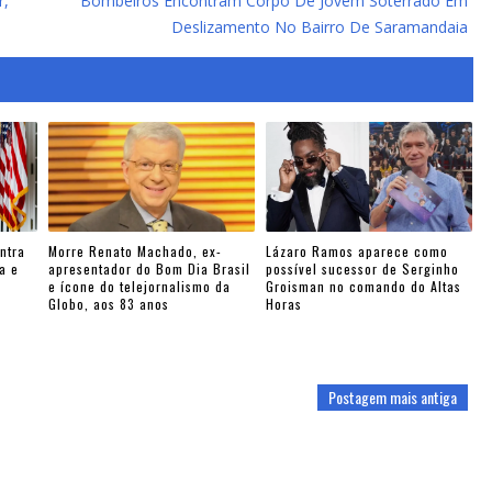
r,
Bombeiros Encontram Corpo De Jovem Soterrado Em
Deslizamento No Bairro De Saramandaia
ntra
Morre Renato Machado, ex-
Lázaro Ramos aparece como
a e
apresentador do Bom Dia Brasil
possível sucessor de Serginho
e ícone do telejornalismo da
Groisman no comando do Altas
Globo, aos 83 anos
Horas
Postagem mais antiga