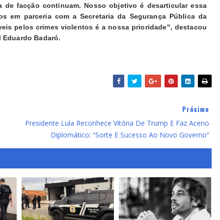
a de facção continuam. Nosso objetivo é desarticular essa
mos em parceria com a Secretaria da Segurança Pública da
veis pelos crimes violentos é a nossa prioridade", destacou
l Eduardo Badaró.
Próximo
Presidente Lula Reconhece Vitória De Trump E Faz Aceno
Diplomático: “Sorte E Sucesso Ao Novo Governo”