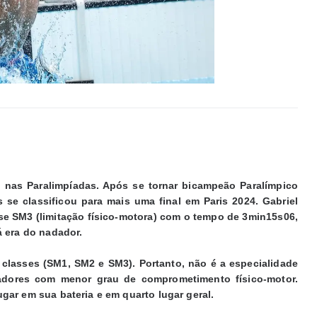
nas Paralimpíadas. Após se tornar bicampeão Paralímpico
se classificou para mais uma final em Paris 2024. Gabriel
se SM3 (limitação físico-motora) com o tempo de 3min15s06,
á era do nadador.
s classes (SM1, SM2 e SM3). Portanto, não é a especialidade
adores com menor grau de comprometimento físico-motor.
ar em sua bateria e em quarto lugar geral.