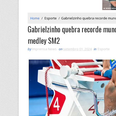
Home
/
Esporte
/
Gabrielzinho quebra recorde mundi
Gabrielzinho quebra recorde mundi
medley SM2
by
Imprensa News
on
setembro 01, 2024
in
Esporte