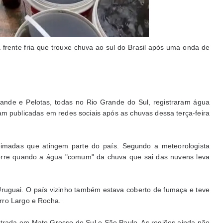
 frente fria que trouxe chuva ao sul do Brasil após uma onda de
ande e Pelotas, todas no Rio Grande do Sul, registraram água
am publicadas em redes sociais após as chuvas dessa terça-feira
madas que atingem parte do país. Segundo a meteorologista
corre quando a água "comum" da chuva que sai das nuvens leva
Uruguai. O país vizinho também estava coberto de fumaça e teve
rro Largo e Rocha.
strada em Mato Grosso do Sul e São Paulo. As regiões ainda não