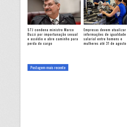
STJ condena ministro Marco
Empresas devem atualizar
Buzzi por importunação sexual
informações de igualdade
e assédio e abre caminho para
salarial entre homens e
perda do cargo
mulheres até 31 de agosto
Postagem mais recente