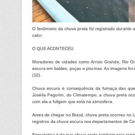
O fenômeno da chuva preta foi registrado durante a
calor.
O QUE ACONTECEU
Moradores de cidades como Arroio Grande, Rio Gr
escura em baldes, poças e piscinas. As imagens for
(10).
Chuva escura é consequência da fumaça das quei
Josélia Pegorim, do Climatempo, a chuva preta o
com ela a fuligem que está na atmosfera.
Antes de chegar no Brasil, chuva preta ocorreu no 
registros da chuva escura nos departamentos de Ce
Expectativa é de que chuva preta também seja regi