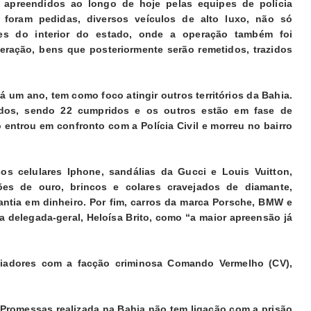
apreendidos ao longo de hoje pelas equipes de polícia
e foram pedidas, diversos veículos de alto luxo, não só
es do interior do estado, onde a operação também foi
eração, bens que posteriormente serão remetidos, trazidos
á um ano, tem como foco atingir outros territórios da Bahia.
dos, sendo 22 cumpridos e os outros estão em fase de
 entrou em confronto com a Polícia Civil e morreu no bairro
os celulares Iphone, sandálias da Gucci e Louis Vuitton,
ões de ouro, brincos e colares cravejados de diamante,
ntia em dinheiro. Por fim, carros da marca Porsche, BMW e
a delegada-geral, Heloísa Brito, como “a maior apreensão já
ciadores com a facção criminosa Comando Vermelho (CV),
Promessas realizada na Bahia não tem ligação com a prisão