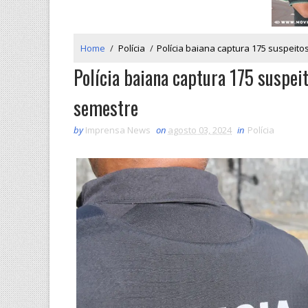
Home
/
Polícia
/
Polícia baiana captura 175 suspeito
Polícia baiana captura 175 suspei
semestre
by
Imprensa News
on
agosto 03, 2024
in
Polícia