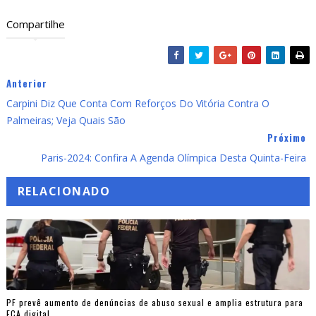
Compartilhe
Anterior
Carpini Diz Que Conta Com Reforços Do Vitória Contra O
Palmeiras; Veja Quais São
Próximo
Paris-2024: Confira A Agenda Olímpica Desta Quinta-Feira
RELACIONADO
PF prevê aumento de denúncias de abuso sexual e amplia estrutura para
ECA digital