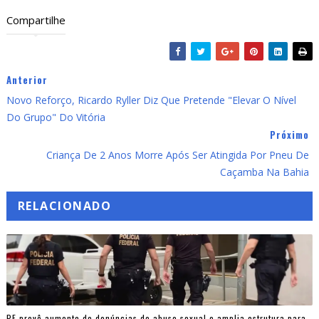
Compartilhe
Anterior
Novo Reforço, Ricardo Ryller Diz Que Pretende "elevar O Nível
Do Grupo" Do Vitória
Próximo
Criança De 2 Anos Morre Após Ser Atingida Por Pneu De
Caçamba Na Bahia
RELACIONADO
PF prevê aumento de denúncias de abuso sexual e amplia estrutura para