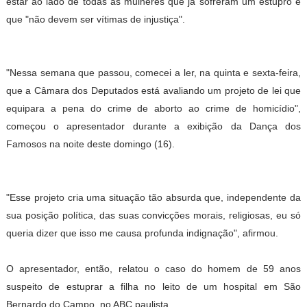
estar ao lado de todas as mulheres que já sofreram um estupro e
que "não devem ser vítimas de injustiça".
"Nessa semana que passou, comecei a ler, na quinta e sexta-feira,
que a Câmara dos Deputados está avaliando um projeto de lei que
equipara a pena do crime de aborto ao crime de homicídio",
começou o apresentador durante a exibição da Dança dos
Famosos na noite deste domingo (16).
"Esse projeto cria uma situação tão absurda que, independente da
sua posição política, das suas convicções morais, religiosas, eu só
queria dizer que isso me causa profunda indignação", afirmou.
O apresentador, então, relatou o caso do homem de 59 anos
suspeito de estuprar a filha no leito de um hospital em São
Bernardo do Campo, no ABC paulista.