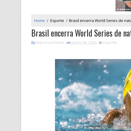
Home
/
Esporte
/
Brasil encerra World Series de na
Brasil encerra World Series de n
by
Imprensa News
on
junho 04, 2024
in
Esporte