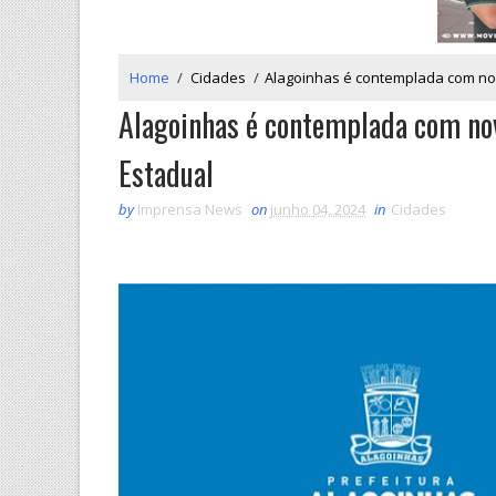
Home
/
Cidades
/
Alagoinhas é contemplada com no
Alagoinhas é contemplada com no
Estadual
by
Imprensa News
on
junho 04, 2024
in
Cidades