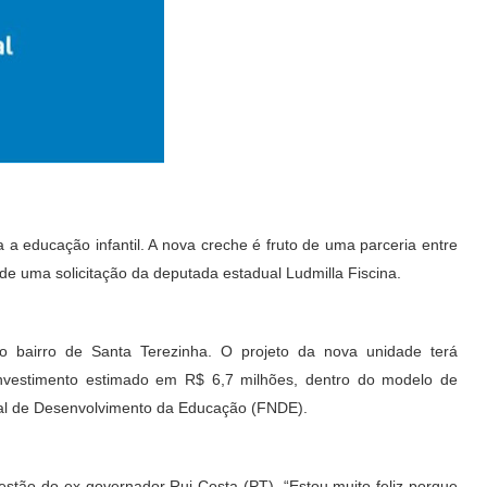
a educação infantil. A nova creche é fruto de uma parceria entre
 de uma solicitação da deputada estadual Ludmilla Fiscina.
o bairro de Santa Terezinha. O projeto da nova unidade terá
nvestimento estimado em R$ 6,7 milhões, dentro do modelo de
nal de Desenvolvimento da Educação (FNDE).
stão do ex-governador Rui Costa (PT). “Estou muito feliz porque