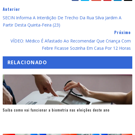
Anterior
SECIN Informa A Interdição De Trecho Da Rua Silva Jardim A
Partir Desta Quinta-Feira (23)
Próximo
VÍDEO: Médico É Afastado Ao Recomendar Que Criança Com
Febre Ficasse Sozinha Em Casa Por 12 Horas
RELACIONADO
Saiba como vai funcionar a biometria nas eleições deste ano