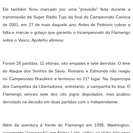
Ele também ficou marcado por uma "previsão" feita durante a
transmissão da Super Rádio Tupi da final do Campeonato Carioca
de 2001, em 27 de maio daquele ano. Antes de Petkovic cobrar a
falta e marcar o golaço que garantiu o tricampeonato do Flamengo
sobre o Vasco, Apolinho afirmou:
Foram 26 partidas, 11 vitórias, oito empates e sete derrotas. O time
do Ataque dos Sonhos de Sávio, Romário e Edmundo não reagiu
no Campeonato Brasileiro e terminou no 21º lugar. Na Supercopa
dos Campeões da Libertadores, entretanto, a campanha foi boa. O
Flamengo venceu sete dos oito jogos disputados, mas acabou
derrotado na decisão em duas partidas com o Independiente.
Além da aventura à frente do Flamengo em 1995, Washington,
novamente "convocado" por Kleber Leite, voltou ao clube três anos