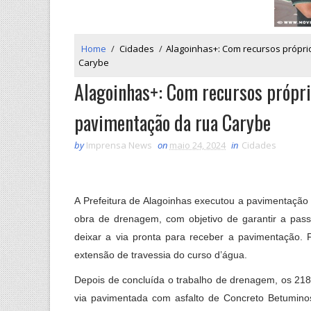
Home
/
Cidades
/
Alagoinhas+: Com recursos própri
Carybe
Alagoinhas+: Com recursos própri
pavimentação da rua Carybe
by
Imprensa News
on
maio 24, 2024
in
Cidades
A Prefeitura de Alagoinhas executou a pavimentação d
obra de drenagem, com objetivo de garantir a pa
deixar a via pronta para receber a pavimentação.
extensão de travessia do curso d’água.
Depois de concluída o trabalho de drenagem, os 218
via pavimentada com asfalto de Concreto Betuminos