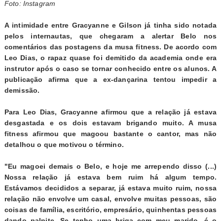
Foto: Instagram
A intimidade entre Gracyanne e Gilson já tinha sido notada
pelos internautas, que chegaram a alertar Belo nos
comentários das postagens da musa fitness. De acordo com
Leo Dias, o rapaz quase foi demitido da academia onde era
instrutor após o caso se tornar conhecido entre os alunos. A
publicação afirma que a ex-dançarina tentou impedir a
demissão.
Para Leo Dias, Gracyanne afirmou que a relação já estava
desgastada e os dois estavam brigando muito. A musa
fitness afirmou que magoou bastante o cantor, mas não
detalhou o que motivou o término.
"Eu magoei demais o Belo, e hoje me arrependo disso (...)
Nossa relação já estava bem ruim há algum tempo.
Estávamos decididos a separar, já estava muito ruim, nossa
relação não envolve um casal, envolve muitas pessoas, são
coisas de família, escritório, empresário, quinhentas pessoas
dando palpite. Se tenho uma briga com meu marido, é o