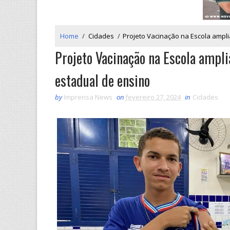
Home
/
Cidades
/
Projeto Vacinação na Escola ampl
Projeto Vacinação na Escola ampli
estadual de ensino
by
Imprensa News
on
fevereiro 27, 2024
in
Cidades