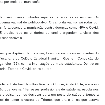
das por meio da imunização.
tão sendo encaminhadas equipes capacitadas às escolas. Os
quema vacinal do público-alvo. O carro da vacina vai rodar por
es, fortalecendo a imunização contra doenças como HPV e Covid,
 É preciso que as unidades de ensino agendem a visita dos
u responsáveis.
res que dispõem da iniciativa, foram vacinados os estudantes do
Tucano, e do Colégio Estadual Hamilton Rios, em Conceição do
rça-feira (27), com a imunização de mais estudantes. Dentre as
ria, Tétano e Covid, entre outras.
olégio Estadual Hamilton Rios, em Conceição do Coité, o acesso
ão dos jovens. “Ter esses profissionais de saúde na escola nos
não precisamos nos deslocar para um posto de saúde e temos a
abei de tomar a vacina de Tétano, que era a única que estava
u.