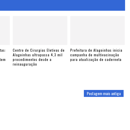
tas:
Centro de Cirurgias Eletivas de
Prefeitura de Alagoinhas inicia
e
Alagoinhas ultrapassa 4,3 mil
campanha de multivacinação
ntem
procedimentos desde a
para atualização de caderneta
reinauguração
Postagem mais antiga