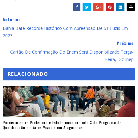
Anterior
Bahia Bate Recorde Histórico Com Apreensão De 51 Fuzis Em
2023
Próximo
Cartão De Confirmação Do Enem Será Disponibilizado Terça-
Feira, Diz Inep
RELACIONADO
Parceria entre Prefeitura e Estado conclui Ciclo 3 do Programa de
Qualificação em Artes Visuais em Alagoinhas