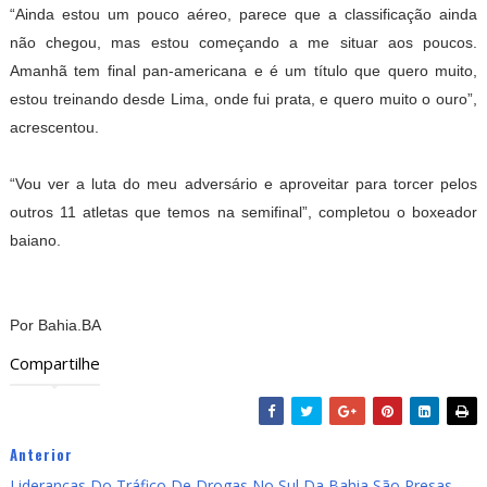
“Ainda estou um pouco aéreo, parece que a classificação ainda
não chegou, mas estou começando a me situar aos poucos.
Amanhã tem final pan-americana e é um título que quero muito,
estou treinando desde Lima, onde fui prata, e quero muito o ouro”,
acrescentou.
“Vou ver a luta do meu adversário e aproveitar para torcer pelos
outros 11 atletas que temos na semifinal”, completou o boxeador
baiano.
Por Bahia.BA
Compartilhe
Anterior
Lideranças Do Tráfico De Drogas No Sul Da Bahia São Presas