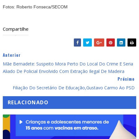
Fotos: Roberto Fonseca/SECOM
Compartilhe
Anterior
Mãe Bernadete: Suspeito Mora Perto Do Local Do Crime E Seria
Aliado De Policial Envolvido Com Extração Ilegal De Madeira
Próximo
Filiação Do Secretário De Educação,Gustavo Carmo Ao PSD
RELACIONADO