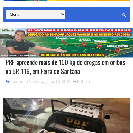
PRF apreende mais de 100 kg de drogas em ônibus
na BR-116, em Feira de Santana
by
Imprensa News
on
julho 05, 2023
in
Política