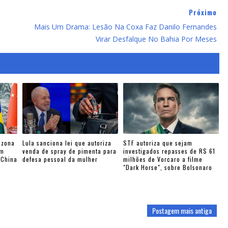
Próximo
Mais Um Drama: Lesão Na Coxa Faz Danilo Fernandes
Virar Desfalque No Bahia Por Meses
 zona
Lula sanciona lei que autoriza
STF autoriza que sejam
am
venda de spray de pimenta para
investigados repasses de R$ 61
-China
defesa pessoal da mulher
milhões de Vorcaro a filme
"Dark Horse", sobre Bolsonaro
Postagem mais antiga