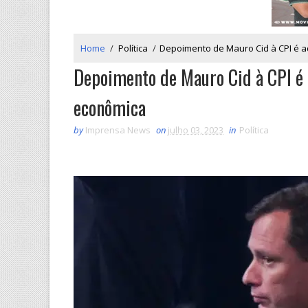
Home
/
Política
/
Depoimento de Mauro Cid à CPI é a
Depoimento de Mauro Cid à CPI é a
econômica
by
Imprensa News
on
julho 03, 2023
in
Política