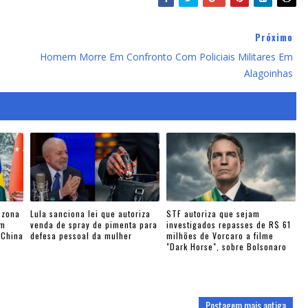
Próximo
Homem Morre Em Confronto Com Policiais Militares Em
Alagoinhas
 zona
Lula sanciona lei que autoriza
STF autoriza que sejam
am
venda de spray de pimenta para
investigados repasses de R$ 61
-China
defesa pessoal da mulher
milhões de Vorcaro a filme
"Dark Horse", sobre Bolsonaro
Postagem mais antiga