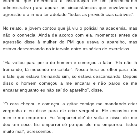
informou que determinou a instauração de um procedimento
administrativo para apurar as circunstâncias que envolveram a
agressão e afirmou ter adotado "todas as providências cabíveis".
No relato, a jovem contou que já viu o policial na academia, mas
não o conhecia. Ainda de acordo com ela, momentos antes da
agressão disse à mulher do PM que usava o aparelho, mas
estava descansando no intervalo entre as séries de exercícios.
"Ela voltou para perto do homem e começou a falar: ‘Ela não tá
treinando, tá mexendo no celular’. Nessa hora eu olhei para trás
e falei que estava treinando sim, só estava descansando. Depois
disso o homem começou a me encarar e não parou de me
encarar enquanto eu não saí do aparelho", disse.
"O cara chegou e começou a gritar comigo me mandando criar
vergonha e eu disse para ele criar vergonha. Ele encostou em
mim e me empurrou. Eu 'empurrei ele' de volta e nisso ele me
deu um soco. Eu empurrei só porque ele me empurrou. Estou
muito mal", acrescentou.