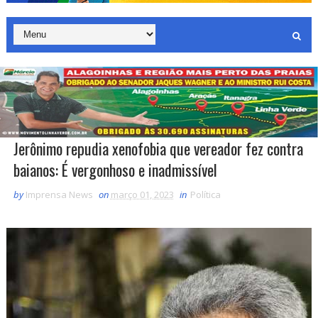
Jerônimo repudia xenofobia que vereador fez contra
baianos: É vergonhoso e inadmissível
by
Imprensa News
on
março 01, 2023
in
Política