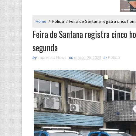
Home
/
Polícia
/
Feira de Santana registra cinco ho
Feira de Santana registra cinco 
segunda
by
Imprensa News
on
março 06, 2023
in
Polícia