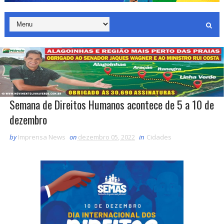
Semana de Direitos Humanos acontece de 5 a 10 de
dezembro
by
Imprensa News
on
dezembro 05, 2022
in
Cidades