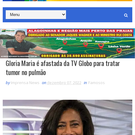
Gloria Maria é afastada da TV Globo para tratar
tumor no pulmão
by
Imprensa News
on
dezembro 07, 2022
in
Famosos