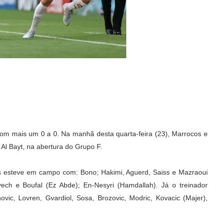
m mais um 0 a 0. Na manhã desta quarta-feira (23), Marrocos e
Al Bayt, na abertura do Grupo F.
s esteve em campo com: Bono; Hakimi, Aguerd, Saiss e Mazraoui
Ziyech e Boufal (Ez Abde); En-Nesyri (Hamdallah). Já o treinador
vic, Lovren, Gvardiol, Sosa, Brozovic, Modric, Kovacic (Majer),