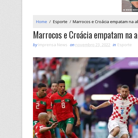
Home
/
Esporte
/
Marrocos e Croácia empatam na a
Marrocos e Croácia empatam na a
by
Imprensa News
on
novembro 23, 2022
in
Esporte