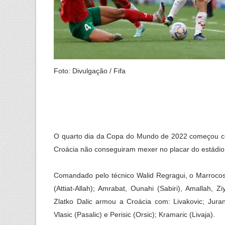
Foto: Divulgação / Fifa
O quarto dia da Copa do Mundo de 2022 começou co
Croácia não conseguiram mexer no placar do estádio 
Comandado pelo técnico Walid Regragui, o Marroco
(Attiat-Allah); Amrabat, Ounahi (Sabiri), Amallah, 
Zlatko Dalic armou a Croácia com: Livakovic; Jurano
Vlasic (Pasalic) e Perisic (Orsic); Kramaric (Livaja).