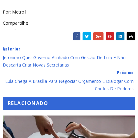
Por: Metro1
Compartilhe
Anterior
Jerônimo Quer Governo Alinhado Com Gestão De Lula E Não
Descarta Criar Novas Secretarias
Próximo
Lula Chega A Brasília Para Negociar Orçamento E Dialogar Com
Chefes De Poderes
RELACIONADO