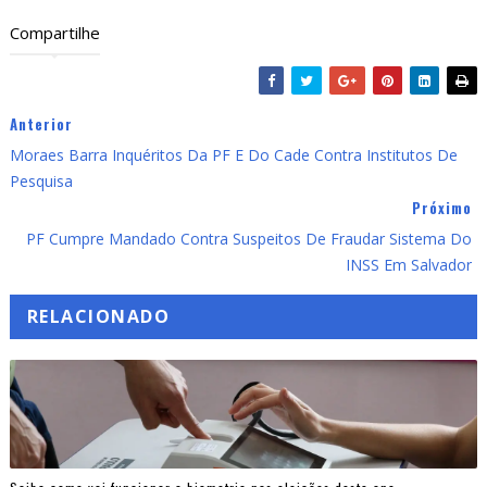
Compartilhe
Anterior
Moraes Barra Inquéritos Da PF E Do Cade Contra Institutos De
Pesquisa
Próximo
PF Cumpre Mandado Contra Suspeitos De Fraudar Sistema Do
INSS Em Salvador
RELACIONADO