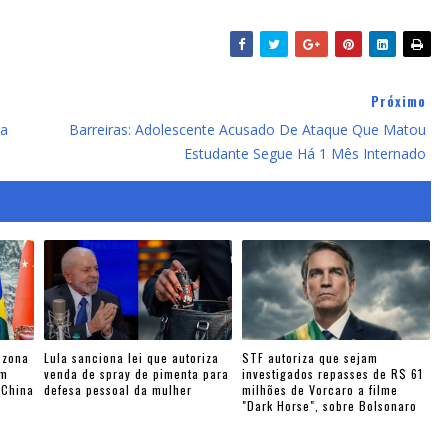
Próximo
ra
Barreiras: Adolescente Acusado De Ataque Que Matou
Estudante Segue Há 1 Mês Internado
 zona
Lula sanciona lei que autoriza
STF autoriza que sejam
am
venda de spray de pimenta para
investigados repasses de R$ 61
-China
defesa pessoal da mulher
milhões de Vorcaro a filme
"Dark Horse", sobre Bolsonaro