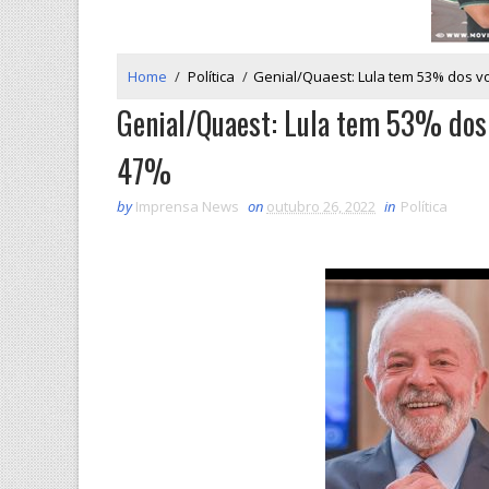
Home
/
Política
/
Genial/Quaest: Lula tem 53% dos v
Genial/Quaest: Lula tem 53% dos 
47%
by
Imprensa News
on
outubro 26, 2022
in
Política