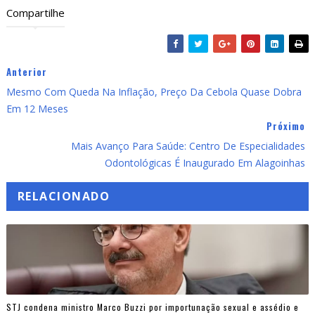
Compartilhe
Anterior
Mesmo Com Queda Na Inflação, Preço Da Cebola Quase Dobra
Em 12 Meses
Próximo
Mais Avanço Para Saúde: Centro De Especialidades
Odontológicas É Inaugurado Em Alagoinhas
RELACIONADO
STJ condena ministro Marco Buzzi por importunação sexual e assédio e