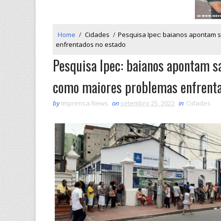
Home
/
Cidades
/
Pesquisa Ipec: baianos apontam 
enfrentados no estado
Pesquisa Ipec: baianos apontam s
como maiores problemas enfrenta
by
Imprensa News
on
setembro 25, 2022
in
Cidades