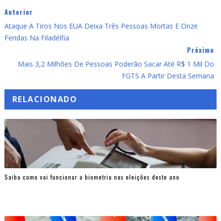
Anterior
Ataque A Tiros Nos EUA Deixa Três Pessoas Mortas E Onze
Feridas Na Filadélfia
Próximo
Mais 3,2 Milhões De Pessoas Poderão Sacar Até R$ 1 Mil Do
FGTS A Partir Desta Semana
RELACIONADO
Saiba como vai funcionar a biometria nas eleições deste ano