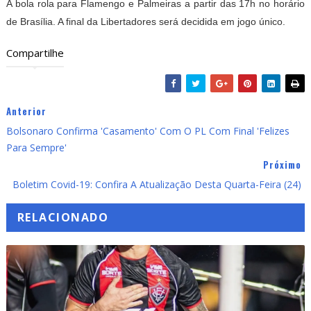
A bola rola para Flamengo e Palmeiras a partir das 17h no horário
de Brasília. A final da Libertadores será decidida em jogo único.
Compartilhe
Anterior
Bolsonaro Confirma 'casamento' Com O PL Com Final 'felizes
Para Sempre'
Próximo
Boletim Covid-19: Confira A Atualização Desta Quarta-Feira (24)
RELACIONADO