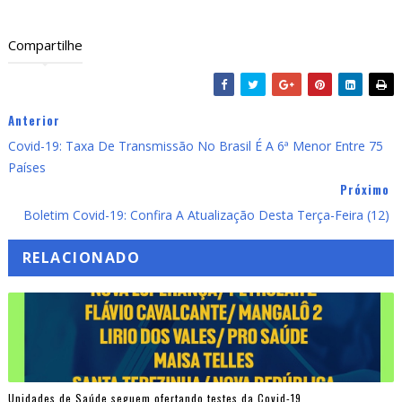
Compartilhe
Anterior
Covid-19: Taxa De Transmissão No Brasil É A 6ª Menor Entre 75
Países
Próximo
Boletim Covid-19: Confira A Atualização Desta Terça-Feira (12)
RELACIONADO
Unidades de Saúde seguem ofertando testes da Covid-19