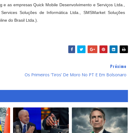
 e as empresas Quick Mobile Desenvolvimento e Serviços Ltda.,
 Services Soluções de Informática Ltda., SMSMarket Soluções
ne do Brasil Ltda.).
Próximo
Os Primeiros ‘tiros’ De Moro No PT E Em Bolsonaro