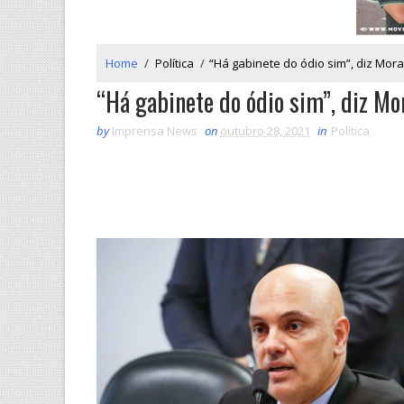
Home
/
Política
/
“Há gabinete do ódio sim”, diz Mo
“Há gabinete do ódio sim”, diz M
by
Imprensa News
on
outubro 28, 2021
in
Política