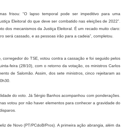
 mas frisou: “O lapso temporal pode ser impeditivo para uma
tiça Eleitoral do que deve ser combatido nas eleições de 2022”.
o dos mecanismos da Justiça Eleitoral. É um recado muito claro:
ro será cassado, e as pessoas irão para a cadeia”, completou.
ão, corregedor do TSE, votou contra a cassação e foi seguido pelos
nta-feira (28/10), com o retorno da votação, os ministros Carlos
to de Salomão. Assim, dos sete ministros, cinco rejeitaram as
10h30.
alidade do voto. Já Sérgio Banhos acompanhou com ponderações.
mas votou por não haver elementos para conhecer a gravidade do
disparos.
eliz de Novo (PT/PCdoB/Pros). A primeira ação abrangia, além da