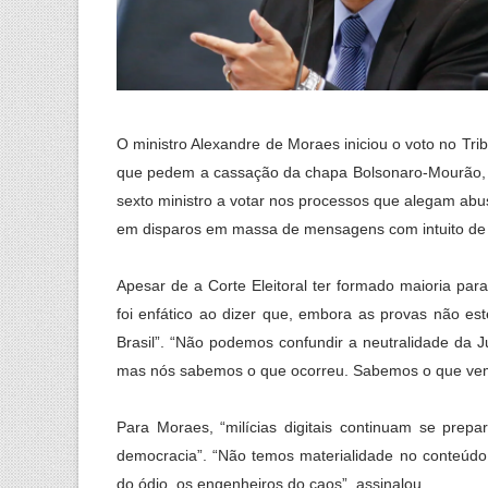
O ministro Alexandre de Moraes iniciou o voto no Trib
que pedem a cassação da chapa Bolsonaro-Mourão, c
sexto ministro a votar nos processos que alegam ab
em disparos em massa de mensagens com intuito de
Apesar de a Corte Eleitoral ter formado maioria para r
foi enfático ao dizer que, embora as provas não e
Brasil”. “Não podemos confundir a neutralidade da J
mas nós sabemos o que ocorreu. Sabemos o que vem 
Para Moraes, “milícias digitais continuam se prepa
democracia”. “Não temos materialidade no conteú
do ódio, os engenheiros do caos”, assinalou.