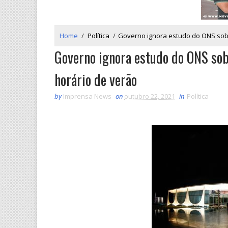
Home
/
Política
/
Governo ignora estudo do ONS sob
Governo ignora estudo do ONS sob
horário de verão
by
Imprensa News
on
outubro 22, 2021
in
Política