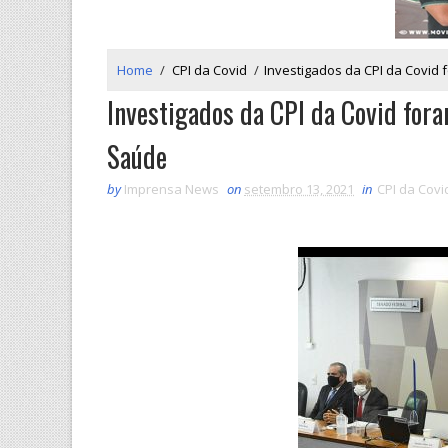
Home
/
CPI da Covid
/
Investigados da CPI da Covid
Investigados da CPI da Covid fora
Saúde
by
Imprensa News
on
setembro 13, 2021
in
CPI da Covi